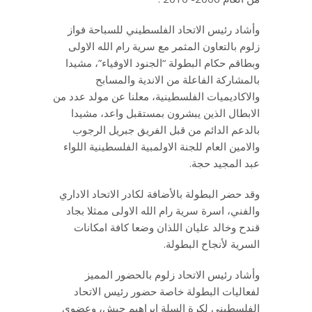
وأشاد رئيس الاتحاد الفلسطيني للسباحة فواز
زلوم بالتعاون المثمر مع سرية رام الله الاولى
وبطاقم حكام البطولة “الجنود الاوفياء”، مشيدا
بالمشاركة الفاعلة من الاندية والمسابح
والاكاديميات الفلسطينية، معلنا عن مولد عدد من
الابطال الذين يبشرون بمستقبل واعد، مشيدا
بالدعم الدائم من قبل الفريق جبريل الرجوب
والامين العام للجنة الاولمبية الفلسطينية اللواء
عبد المجيد حجة.
وقد حضر البطولة بالأضافة لكادر الاتحاد الاداري
والفني، اسرة سرية رام الله الاولى ممثلا بجاد
قندح وخالد عليان اللذان وضعا كافة امكانات
السرية لأنجاح البطولة.
وأشاد رئيس الاتحاد زلوم بالحضور المميز
لفعاليات البطولة خاصة حضور رئيس الاتحاد
الفلسطيني لكرة السلة ابراهيم حبش، وعضوي