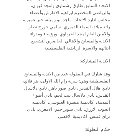
الاتحاد السابق طارق رشماوي وامجد كيوان،
والرياضي المخضرم ابراهيم الاطرش وأعضاء
مجلس ادارة الاتحاد : ماجد ابو رميلة، جبر عميرة،
رائد ميلاد، اسماء الدميري، سامي جورج نصار،
والامين العام امجد الحرباوي، ورؤساء ومدراء
الاندية والمسابح والاهالي الحاضرين لتشجيع
ابنائهم والاسرة الرياضية الفلسطينية.
الاندية المشاركة:
وقد شارك في البطولة عدد من الاندية والمسابح
الفلسطينية وهي: سرية رام الله الاولى، بتر فلاي،
نادي هلال القدس، نادي صور باهر، نادي دلاسال
القدس، نادي دلاسال بيت لحم، نادي أضواء
المدينة، اكاديمية ميسرة العبوشي، أكاديميه
الحوت الازرق، نادي سوبر جيم- الامعري، نادي
تراي فتنس، اكاديمية الاقصى
حكام البطولة: