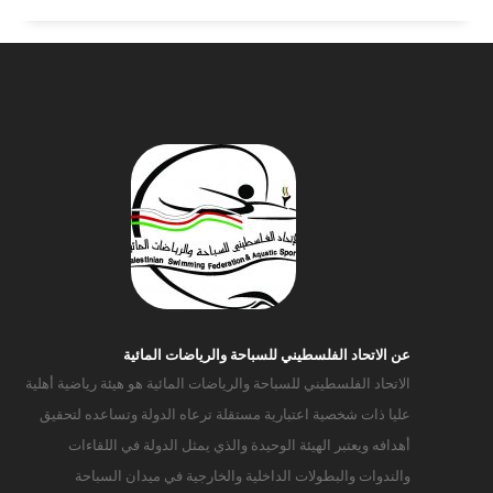
عن الاتحاد الفلسطيني للسباحة والرياضات المائية
الاتحاد الفلسطيني للسباحة والرياضات المائية هو هيئة رياضية أهلية
عليا ذات شخصية اعتبارية مستقلة ترعاه الدولة وتساعده لتحقيق
أهدافه ويعتبر الهيئة الوحيدة والذي يمثل الدولة في اللقاءات
والندوات والبطولات الداخلية والخارجية في ميدان السباحة