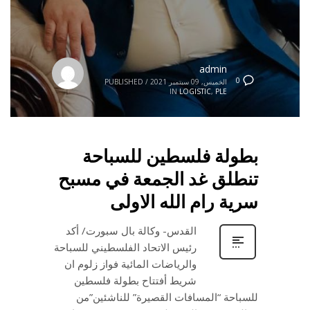
admin
0
الخميس, 09 سبتمبر 2021
/
PUBLISHED
IN
LOGISTIC
,
PLE
بطولة فلسطين للسباحة
تنطلق غد الجمعة في مسبح
سرية رام الله الاولى
القدس- وكالة بال سبورت/ أكد
رئيس الاتحاد الفلسطيني للسباحة
والرياضات المائية فواز زلوم ان
شريط أفتتاح بطولة فلسطين
للسباحة “المسافات القصيرة” للناشئين”من