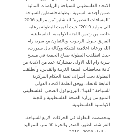
الاتحاد الفلسطيني للسباحة والرياضات المائية
ضمن أجندته السنوية ، بطولة فلسطين للسباحة
“المسافات القصيرة” للناشئين”من مواليد 2006-
الى موليد 2010″ حيث أقيمت البطولة برعاية
خاصة من رئيس اللجنة الاولمبية الفلسطينية
الفريق جبريل الرجوب وبالتعاون مع سرية رام
الله ورعاية اعلامية لشبكة ووكالة بال سبورت،
حيث انطلقت البطولة صباح الجمعة في مسبح
سرية رام الله الاولى بمشاركة عدد من الاندية من
كافة محافظات الضفة الغربية والقدس، وأنطلقت
البطولة تحت أشراف لجنة الحكام المركزية
التابعة للاتحاد، ووفق آنظمة الاتحاد الدولي
للسباحة “الفينا”، البروتوكول الصحي الفلسطيني
المتبع من وزارة الصحة الفلسطينية واللجنة
الاولمبية الفلسطينية.
وتخصصت البطولة في الحركات الاربع للسباحة:
الفراشة، الظهر، الصدر والحرة 50 متر، للمواليد
من العام 2006- 2010 .