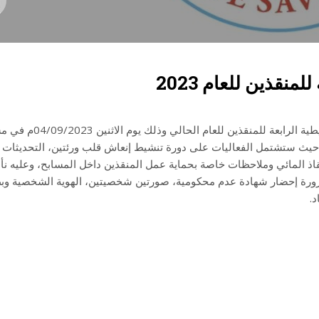
منقذين للعام 2023
أعلنت لجنة الإنقاذ عن موعد عقد الدورة التنشيطية الرابعة للمنقذين للعام الح
، حيث ستشتمل الفعاليات على دورة تنشيط إنعاش قلب ورئتين، التحديثات
إنقاذ المائي وملاحظات خاصة بحماية عمل المنقذين داخل المسابح، وعليه نأ
ضرورة إحضار شهادة عدم محكومية، صورتين شخصيتين، الهوية الشخصية وب
.