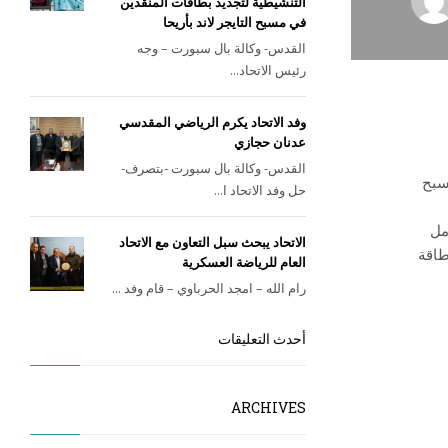
التنشيطية لتجديد بطاقات المنقذين
في مسبح التايجر لاند بأريحا
القدس- وكالة بال سبورت – وجه
رئيس الاتحاد...
وفد الاتحاد يكرم الرياضي المقدسي
عدنان حجازي
القدس- وكالة بال سبورت -بتصرف-
الي وذلك يوم الاثنين 04/09/2023م في مسبح
حل وفد الاتحاد ا...
مل
الاتحاد يبحث سبل التعاون مع الاتحاد
طاقة
العام للرياضة العسكرية
رام الله – امجد الحرباوي – قام وفد ...
أحدث التعليقات
ARCHIVES