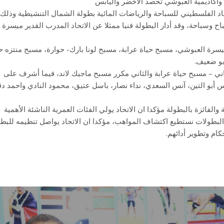
اكاديمية العبوشي تحصد الأخضر واليابس
د الفلسطيني للسباحة والرياضات المائية بطولة الشمال التنشيطية وذلك
عرابة في جنين، بمشاركة أكثر من 80 سباح وسباحة، وقد أدار البطولة فنيا ممثلا عن الاتحاد المدرب القدير ميسرة
ة ميسرة العبوشي، مسبح حياة عرابة، مسبح لونا بارك- حوارة، مسبح منتزه ح
بو ضعيف.
ثاني – مسبح حياة عرابة والثاني مكرر مسبح ماجيك لاند، فيما أشرف على
 أبو التين، آنس السعدي، نداء نصار، باسل عتيق، محمود النادي واحمد دق
 والفائزة بالبطولة مؤكدا ان الاتحاد يولي الفئات العمرية الناشئة الأهمية
ذه البطولات نستطيع اكتشاف المواهب، مؤكدا ان الاتحاد يواصل تنظيمه للبط
م وتطوير أدائهم.