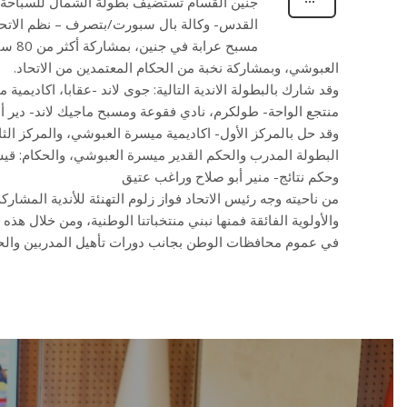
جنين القسام تستضيف بطولة الشمال للسباحة و
القدس- وكالة بال سبورت/بتصرف – نظم الاتحا
مسبح 
العبوشي، وبمشاركة نخبة من الحكام المعتمدين من الاتحاد.
وقد شارك بالبطولة الاندية التالية: جوى لاند -عقابا، اكاديمي
منتجع الواحة- طولكرم، نادي فقوعة ومسبح ماجيك لاند- دير أ
وقد حل بالمركز الأول- اكاديمية ميسرة العبوشي، والمركز ال
البطولة المدرب والحكم القدير ميسرة العبوشي، والحكام: قيس
وحكم نتائج- منير أبو صلاح وراغب عتيق
من ناحيته وجه رئيس الاتحاد فواز زلوم التهنئة للأندية المشاركة
والأولوية الفائقة فمنها نبني منتخباتنا الوطنية، ومن خلال ه
في عموم محافظات الوطن بجانب دورات تأهيل المدربين والحكا