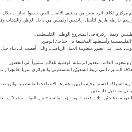
م مركزي لكافة الرياضيين من مختلف الألعاب الذين حققوا إنجازات خلال ال
ا ورسم خارطة طريق لتأهيل رياضيين أولمبيين من داخل الوطن والشتات وف
ينيين، وتمثل ركيزة في المشروع الوطني الفلسطيني.
الفلسطينية وأنشطتها المختلفة في جناحيّ الوطن.
لرجوب، بعمل على تطور منظومة العمل الرياضي، والتي أفضت إلى بناء جيل
وشعوب العالم، لتقديم الرسالة الوطنية للعالم، مشيراً إلى الحضور
علاقة المميزة التي تربط الشعبيّن الفلسطيني والجزائري سوياً، فالجزائر مك
رية الشراكة الاستراتيجية ما بين مجموعة الاتصالات الفلسطينية والرياضة
ي يمثل مستقبل فلسطين.
بية بذهبيتيّن وثلاث فضيات وبرونزية، والسباح يزن البواب بذهبيتيّن، وحلا