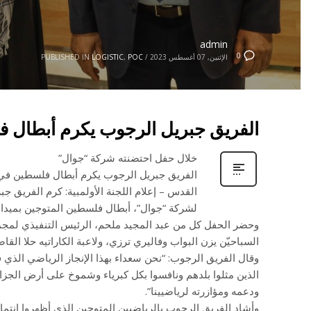
admin
0
الإثنين, 07 أغسطس 2023
/
POC
,
LOGISTIC
PUBLISHED IN
الفريق جبريل الرجوب يكرم أبطال فل
خلال حفل احتضنته شركة “جوال”
الفريق جبريل الرجوب يكرم أبطال فلسطين في د
القدس – إعلام اللجنة الأولمبية: كرم الفريق جبر
لشركة “جوال”، أبطال فلسطين المتوجين بميداليا
وحضر الحفل كل من عبد المجيد ملحم، الرئيس التنفيذي لمجموع
السباحيّن يزن البواب وفاليري ترزي، ولاعبة الكاراتيه حلا الق
وقال الفريق الرجوب: “نحن سعداء بهذا الإنجاز الرياضي الذي 
الذين مثلوا بلدهم ونافسوا بكل كبرياء وشموخ على أرض الجزائ
ودعمه ومؤازرته لرياضيينا”.