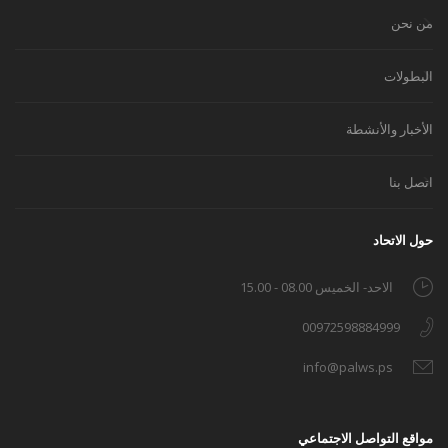
من نحن
البطولات
الأخبار والأنشطة
اتصل بنا
حول الاتحاد
الاحد- الخميس 08.00 - 15.00
00972598884999
info@palws.ps
مواقع التواصل الاجتماعي