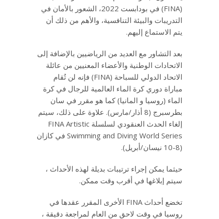
(FINA) في بودابست 2022، الشعور بالأمان في
التدريبات والبيئة التنافسية، والأهم من ذلك أن
يتم الاستماع إليهم.
بعد التشاور مع العديد من الرياضيين بالإضافة إلى
الاتحادات الوطنية والأعضاء المعنيين من عائلة
الاتحاد الدولي للسباحة (FINA) فإنه لن تُقام
مباراة دوري كرة الماء العالمية للرجال في كرة
الماء (روسيا و المانيا) كما هو مقرر في سان
بطرسبرج (8 أذار/مارس). علاوة على ذلك، سيتم
إلغاء الحدث العنقودي لسلسلة FINA Artistic
Swimming and Diving World Series في كازان
(8-10 نيسان/أبريل).
حيثما يمكن إجراء ترتيبات بديلة لهذه الأحداث ،
سيتم إبلاغها في أقرب وقت ممكن.
تخضع أحداث FINA الأخرى المقرر عقدها في
روسيا في وقت لاحق من العام لمراجعة دقيقة ،