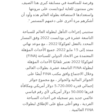
وفرصة للمنافسة في مسابقة كبرى هذا الصيف.
نحن ممتنون للغاية لبودابست على مرونتها
واستعدادها لاستضافة بطولة العالم هذه وأود أن
أشكرهم مرة أخرى على دعمهم المستمر “.
ستتبنى إجراءات التأهل لبطولة العالم للسباحة
التاسعة عشرة في بودابست 2022 وفق المسار
المحدد بالفعل لفوكوكا 2022 ، مع موعد نهائي
ممتد إلى 15 مايو 2022. جميع الأحداث المؤهلة
المعتمدة من الاتحاد الدولي للسباحة (FINA)
لفوكوكا 2022 تعتبر تلقائيًا الأحداث المؤهلة
لبطولة FINA التاسعة عشرة. بطولات العالم،
وخلال الاجتماع وافق مكتب FINA أيضًا على
الجوائز المالية والجوائز ، مع مجموع جوائز
إجمالي قدره 5،720،000 دولار أمريكي ومكافأة
قدرها 50،000 دولار أمريكي لأي رقم قياسي
عالمي جديد يتم تسجيله في أحداث السباحة
الفردية ، وهو أعلى مبلغ على الإطلاق لبطولات
FINA العالمية. .