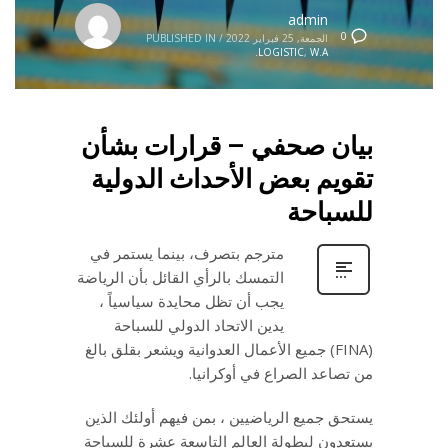
admin
0
الجمعة, 25 فبراير 2022
/
PUBLISHED IN
LOGISTIC
,
W.A.
بيان صحفي – قرارات بشأن
تقويم بعض الأحداث الدولية
للسباحة
مترجم بتصرف، بينما يستمر في
التمسك بالرأي القائل بأن الرياضة
يجب أن تظل محايدة سياسياً ،
يدين الاتحاد الدولي للسباحة
(FINA) جميع الأعمال العدوانية ويشعر بقلق بالغ
من تصاعد الصراع في أوكرانيا.
يستحق جميع الرياضيين ، بمن فيهم أولئك الذين
يستعدون لبطولة العالم التاسعة عشرة للسباحة