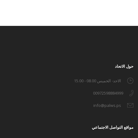
حول الاتحاد
الاحد- الخميس 08.00 - 15.00
00972598884999
info@palws.ps
مواقع التواصل الاجتماعي