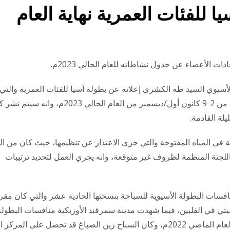
 للفئات العمرية نهاية العام
ت الأعضاء عن جدول نشاطاته للعام الحالي 2023م.
الأسيوي السيد طه الكشري إعلانه عن بطولة أسيا للفئات العمرية والتي
سيجري تنظيمها في مركز كلارك للألعاب المائية في الفترة من 2-9 كانون أول/ديسمبر من العام الحالي 2023م، 
لة القادمة.
ة في المياه المفتوحة والتي جرى الاعتذار عن تنظيمها، حيث كان من ال
 اللجنة المنظمة لظروف غير متوقعة، وانه يجري العمل لتحديد ترتيبات
افسات البطولة الأسيوية للسباحة بنسختها الحادية عشر والتي كان مقر
202 في مدينة نيو كلارك سيتي في الفلبين، فيما شهدت مدينة سمرقند الأوزبكية منافسات البطول
الأسيوية للسباحة في المياه المفتوحة نهاية شهر أيلول من العام الماضي 2022م، وكان السباح زين الصباغ قد تحصل على ا