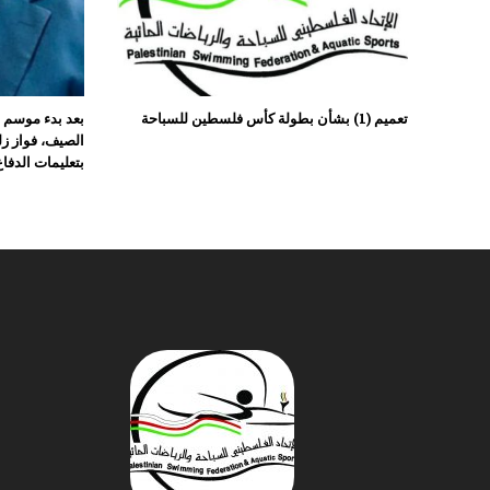
تعميم (1) بشأن بطولة كأس فلسطين للسباحة
بعد بدء موسم ا
الصيف، فواز زل
بتعليمات الدفا