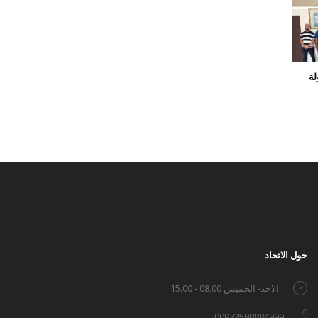
لة
حول الاتحاد
الاحد- الخميس 08.00 - 15.00
00972598884999