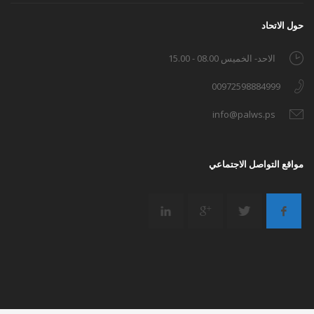
حول الاتحاد
الاحد- الخميس 08.00 - 15.00
00972598884999
info@palws.ps
مواقع التواصل الاجتماعي