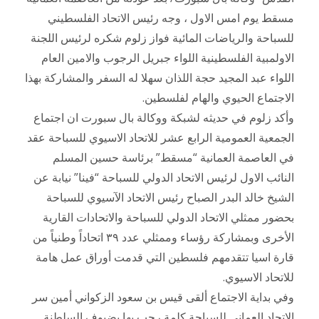
مسقط يوم امس الاول ، وجه رئيس الاتحاد الفلسطيني
للسباحة والرياضات المائية فواز زلوم شكره لرئيس اللجنة
الاولمبية الفلسطينية اللواء جبريل الرجوب والامين العام
اللواء عبد المجيد حجة اللذان سهلا له السفر والمشاركة بهذا
الاجتماع الحيوي والهام لفلسطين.
وأكد زلوم في حديثه لشبكة ووكالة بال سبورت ان اجتماع
الجمعية العمومية الرابع عشر للاتحاد الاسيوي للسباحة عقد
في العاصمة العمانية “مسقط” برئاسة حسين المسلم
النائب الاول لرئيس الاتحاد الدولي للسباحة “فينا” نيابة عن
الشيخ خالد البدر الصباح رئيس الاتحاد الآسيوي للسباحة
بحضور ممثلي الاتحاد الدولي للسباحة والاتحادات القارية
الأخرى وبمشاركة رؤساء وممثلي عدد ٣٩ اتحاداً وطنياً من
قارة اسيا تتقدمهم فلسطين التي قدمت أوراق عمل هامة
للاتحاد الاسيوي.
وفي بداية الاجتماع ألقى قيس بن سعود الزكواني أمين سر
الاتحاد العماني للسباحة كلمة رحب بها بضيوف السلطنة