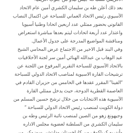
بعد ذلك أعلن طه بن سليمان الكشري أمين عام الاتحاد
الآسيوي رئيس الاتحاد العماني للسباحة عن اكتمال النصاب
القانوني بحضور ممثلي عدد اربعين اتحادا وطنيا آسيويا
واعتذار عدد أربعة اتحادات ليتم بعدها مباشرة استعراض
ومناقشة المواضيع المدرجة على جدول الأعمال.
وفي البند قبل الاخير من الاجتماع عرض المحامي الشيخ
عبد الوهاب بن عبدالله الهنائي أمين سر لجنة الأخلاقيات
بالاتحاد الآسيوي للسباحة التقرير المرفوع من اللجنة عن
ترشيحات القارة الاسيوية لمناصب الاتحاد الدولي للسباحة
“الفينا” المقرر عقدها في الخامس من حزيران القادم في
العاصمة القطرية الدوحة، حيث يدخل ممثلي القارة
الآسيوية هذه الانتخابات من خلال ترشح حسين المسلم من
دولة الكويت لمنصب رئيس الاتحاد الدولي للسباحة ”
وجيهونغ زهو من الصين لمنصب نائبة الرئيس وطه بن
سليمان الكشري من السلطنة لعضوية مجلس الاداره
وأندريه كرياكوف من كازاخستان ودايتشي سوزوكي من