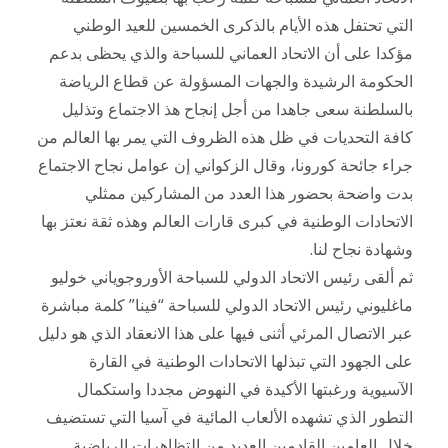
التي تحتفل هذه الأيام بالذكرى الخمسين للعيد الوطني
مؤكدا على أن الاتحاد العماني للسباحة والذي يحظى بدعم
الحكومة الرشيدة والجهات المسؤولة عن قطاع الرياضة
بالسلطنة سعى جاهدا من أجل إنجاح هذ الاجتماع وتذليل
كافة التحديات في ظل هذه الظروف التي يمر بها العالم من
جراء جائحة كورونا، وقال الزكواني إن عوامل نجاح الاجتماع
بدت واضحة بحضور هذا العدد من المشاركين ممثلي
الاتحادات الوطنية في كبرى قارات العالم وهذه ثقة نعتز بها
وشهادة نجاح لنا.
ثم ألقى رئيس الاتحاد الدولي للسباحة الأوروجوياني خوليو
ماغليوني رئيس الاتحاد الدولي للسباحة “فينا” كلمة مباشرة
عبر الاتصال المرئي أثنى فيها على هذا الانعقاد الذي هو دليل
على الجهود التي تبذلها الاتحادات الوطنية في القارة
الآسيوية ورغبتها الأكيدة في النهوض مجددا واستكمال
التطور الذي تشهده الألعاب المائية في آسيا التي تستضيف
خلال العامين القادمين العديد من التظاهرات الرياضية